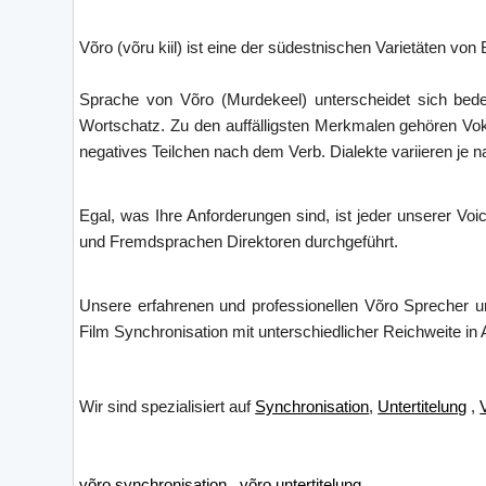
Võro (võru kiil) ist eine der südestnischen Varietäten von
Sprache von Võro (Murdekeel) unterscheidet sich bede
Wortschatz. Zu den auffälligsten Merkmalen gehören Vok
negatives Teilchen nach dem Verb. Dialekte variieren je 
Egal, was Ihre Anforderungen sind, ist jeder unserer Vo
und Fremdsprachen Direktoren durchgeführt.
Unsere erfahrenen und professionellen Võro Sprecher u
Film Synchronisation mit unterschiedlicher Reichweite in
Wir sind spezialisiert auf
Synchronisation
,
Untertitelung
,
võro synchronisation
,
võro untertitelung